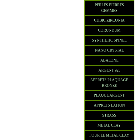
PERLES PIERRES
GEMMES
CUBIC ZIRCONIA
CORUNDUM
SYNTHETIC SPINEL
NANO CRYSTAL
ABALONE
ARGENT 925
APPRETS PLAQUAGE
BRONZE
PLAQUE ARGENT
APPRETS LAITON
STRASS
METAL CLAY
POUR LE METAL CLAY