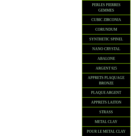
PERLES PIERRES
GEMMES
CUBIC ZIRCONIA
CORUNDUM
SYNTHETIC SPINEL
NANO CRYSTAL
ABALONE
ARGENT 925
APPRETS PLAQUAGE
BRONZE
PLAQUE ARGENT
APPRETS LAITON
STRASS
METAL CLAY
POUR LE METAL CLAY