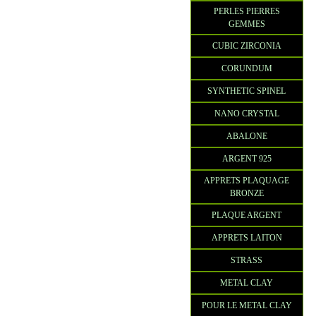
PERLES PIERRES
GEMMES
CUBIC ZIRCONIA
CORUNDUM
SYNTHETIC SPINEL
NANO CRYSTAL
ABALONE
ARGENT 925
APPRETS PLAQUAGE
BRONZE
PLAQUE ARGENT
APPRETS LAITON
STRASS
METAL CLAY
POUR LE METAL CLAY