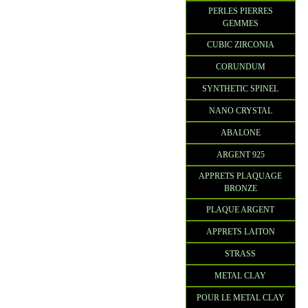
PERLES PIERRES
GEMMES
CUBIC ZIRCONIA
CORUNDUM
SYNTHETIC SPINEL
NANO CRYSTAL
ABALONE
ARGENT 925
APPRETS PLAQUAGE
BRONZE
PLAQUE ARGENT
APPRETS LAITON
STRASS
METAL CLAY
POUR LE METAL CLAY