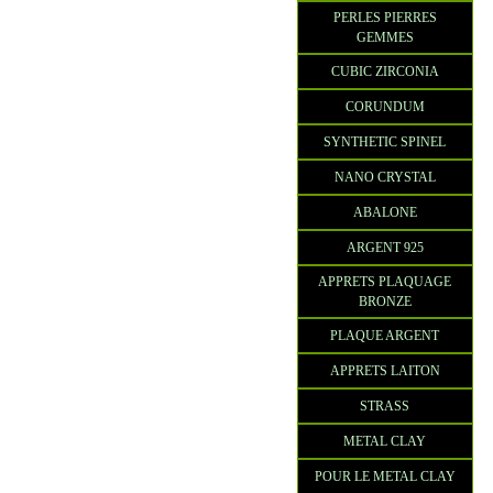
PERLES PIERRES
GEMMES
CUBIC ZIRCONIA
CORUNDUM
SYNTHETIC SPINEL
NANO CRYSTAL
ABALONE
ARGENT 925
APPRETS PLAQUAGE
BRONZE
PLAQUE ARGENT
APPRETS LAITON
STRASS
METAL CLAY
POUR LE METAL CLAY