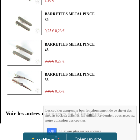
1,10 €
BARRETTES METAL PINCE
35
0,25 €
0,23 €
BARRETTES METAL PINCE
45
0,30 €
0,27 €
BARRETTES METAL PINCE
55
0,40 €
0,36 €
Les cookies assurent le bon fonctionnement de ce site et des
Voir les autres catégories de la boutique
médias sociaux affichés. En utilisant ce dernier, vous acceptez
notre utilisation des cookies.
En savoir plus sur les cookies
OK
Créer un site