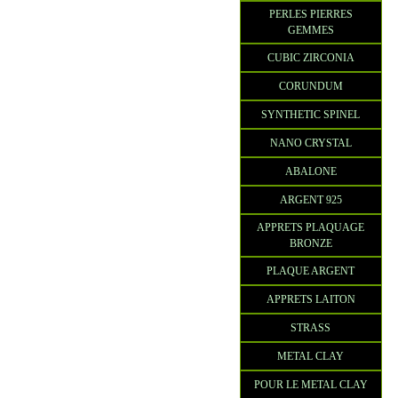
PERLES PIERRES
GEMMES
CUBIC ZIRCONIA
CORUNDUM
SYNTHETIC SPINEL
NANO CRYSTAL
ABALONE
ARGENT 925
APPRETS PLAQUAGE
BRONZE
PLAQUE ARGENT
APPRETS LAITON
STRASS
METAL CLAY
POUR LE METAL CLAY